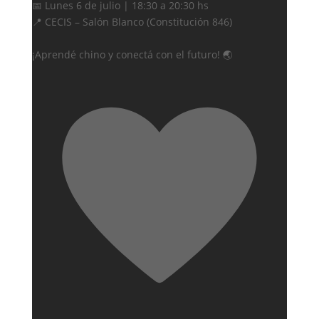
📅 Lunes 6 de julio | 18:30 a 20:30 hs
📍 CECIS – Salón Blanco (Constitución 846)
¡Aprendé chino y conectá con el futuro! 🌏