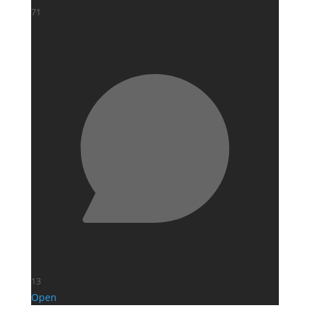
71
13
Open