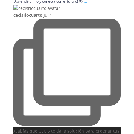
...
¡Aprendé chino y conectá con el futuro! 🌏
cecisriocuarto
Jul 1
¿Sabías que CECIS te da la solución para ordenar tus