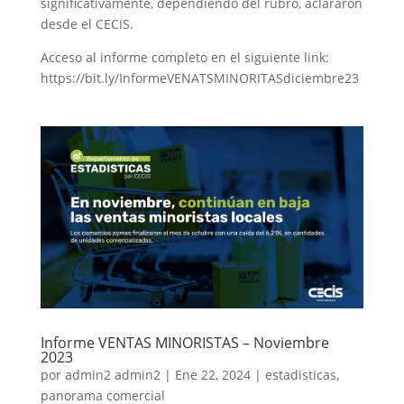
significativamente, dependiendo del rubro, aclararon
desde el CECIS.
Acceso al informe completo en el siguiente link:
https://bit.ly/InformeVENATSMINORITASdiciembre23
Informe VENTAS MINORISTAS – Noviembre
2023
por
admin2 admin2
|
Ene 22, 2024
|
estadisticas
,
panorama comercial