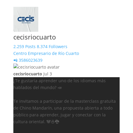
cecisriocuarto
2.259 Posts
8.374 Followers
Centro Empresario de Río Cuarto
📲 3586023639
cecisriocuarto
Jul 3
¿Te gustaría aprender uno de los idiomas más
hablados del mundo? 📣
Te invitamos a participar de la masterclass gratuita
de Chino Mandarín, una propuesta abierta a todo
público para aprender, jugar y conectar con la
cultura oriental. 🐼🍜🐉