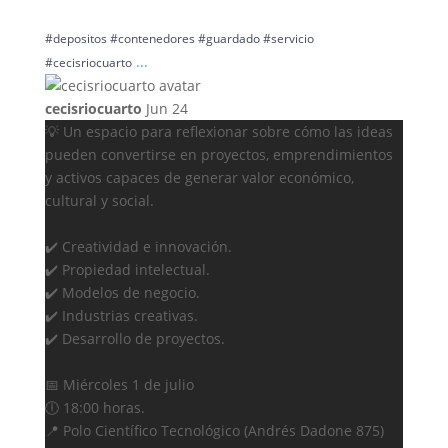
#depositos #contenedores #guardado #servicio
...
#cecisriocuarto
cecisriocuarto
Jun 24
💡 Un espacio para reflexionar sobre cómo las ideas
pueden convertirse en proyectos, emprendimientos
y activos capaces de generar valor económico,
cultural y social.
✔️ Creatividad e innovación.
✔️ Propiedad intelectual.
✔️ Modelos de negocio.
✔️ Industrias creativas.
✔️ Desarrollo de proyectos.
📅 Miércoles 1 de julio
🕕 18:00 horas.
📍 Polo Científico Tecnológico (Andrés Dadone 875)