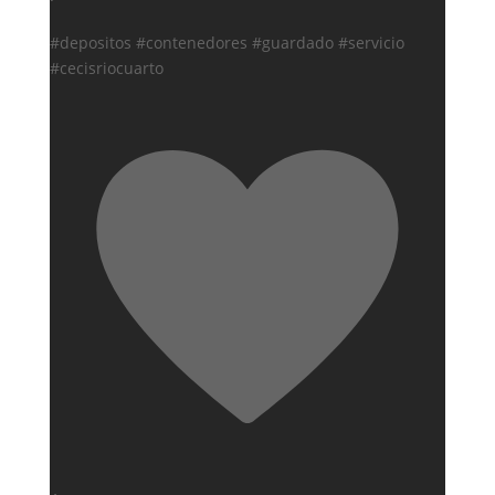
#depositos #contenedores #guardado #servicio
#cecisriocuarto