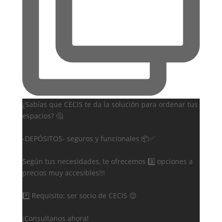
¿Sabías que CECIS te da la solución para ordenar tus
espacios? 🤔
-DEPÓSITOS- seguros y funcionales 📦✅
Según tus necesidades, te ofrecemos 3️⃣ opciones a
precios muy accesibles!!!
*️⃣ Requisito: ser socio de CECIS 😉
¡Consultanos ahora!