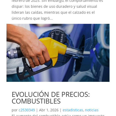
febrero de 2025. Sin embargo, el comportamiento es
dispar: los bienes de uso duradero y salud visual
lideran las caídas, mientras que el calzado es el
único rubro que logró...
EVOLUCIÓN DE PRECIOS:
COMBUSTIBLES
por
c2530349
|
Abr 1, 2026
|
estadisticas
,
noticias
El aumento del combustible actúa como un impuesto