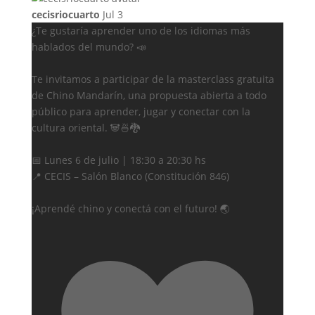
cecisriocuarto
Jul 3
¿Te gustaría aprender uno de los idiomas más
hablados del mundo? 📣
Te invitamos a participar de la masterclass gratuita
de Chino Mandarín, una propuesta abierta a todo
público para aprender, jugar y conectar con la
cultura oriental. 🐼🍜🐉
📅 Lunes 6 de julio | 18:30 a 20:30 hs
📍 CECIS – Salón Blanco (Constitución 846)
¡Aprendé chino y conectá con el futuro! 🌏