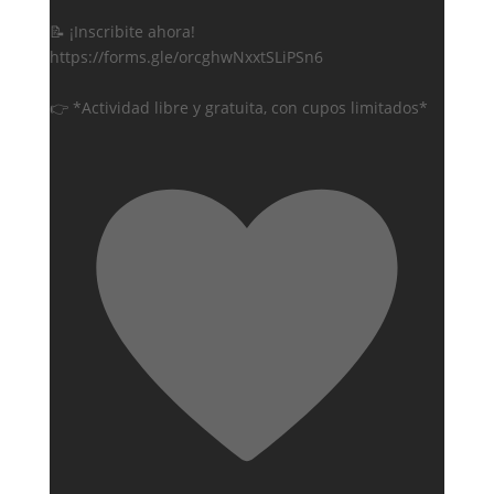
📝 ¡Inscribite ahora!
https://forms.gle/orcghwNxxtSLiPSn6
👉 *Actividad libre y gratuita, con cupos limitados*