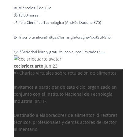
📅 Miércoles 1 de julio
🕕 18:00 horas.
📍 Polo Científico Tecnológico (Andrés Dadone 875)
📝 ¡Inscribite ahora! https://forms.gle/orcghwNxxtSLiPSn6
...
👉 *Actividad libre y gratuita, con cupos limitados*
cecisriocuarto
Jun 23
📢 Charlas virtuales sobre rotulación de alimentos.
Invitamos a participar de este ciclo, organizado en
conjunto con el Instituto Nacional de Tecnología
Industrial (INTI).
Destinado a elaboradores de alimentos, directores
técnicos, profesionales y demás actores del sector
alimentario.