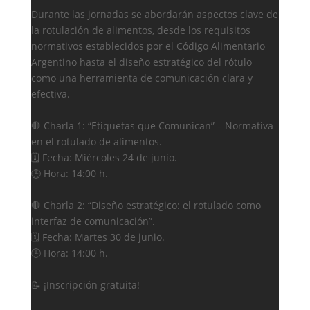
Durante las jornadas se abordarán aspectos clave de
la rotulación de alimentos, desde los requisitos
normativos establecidos por el Código Alimentario
Argentino hasta el diseño estratégico del rótulo
como una herramienta de comunicación clara y
efectiva.
🛑 Charla 1: “Etiquetas que Comunican” – Normativa
en el rotulado de alimentos.
🗓️ Fecha: Miércoles 24 de junio.
🕒 Hora: 14:00 h.
🛑 Charla 2: “Diseño estratégico: el rotulado como
interfaz de comunicación”.
🗓️ Fecha: Martes 30 de junio.
🕒 Hora: 14:00 h.
📝 ¡Inscripción gratuita!