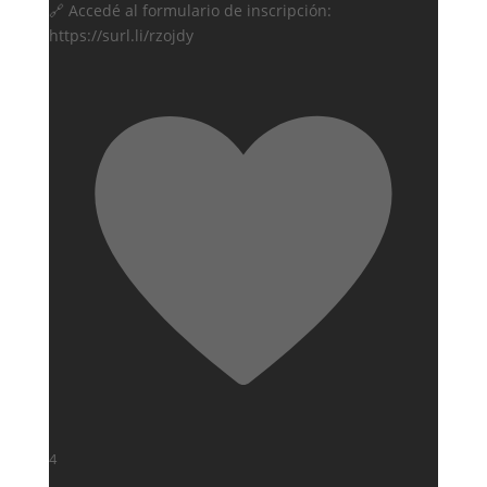
🔗 Accedé al formulario de inscripción:
https://surl.li/rzojdy
4