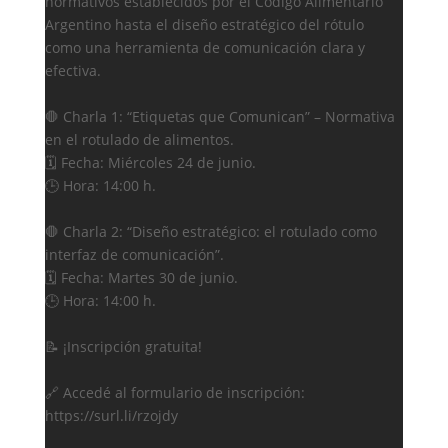
normativos establecidos por el Código Alimentario
Argentino hasta el diseño estratégico del rótulo
como una herramienta de comunicación clara y
efectiva.
🛑 Charla 1: “Etiquetas que Comunican” – Normativa
en el rotulado de alimentos.
🗓️ Fecha: Miércoles 24 de junio.
🕒 Hora: 14:00 h.
🛑 Charla 2: “Diseño estratégico: el rotulado como
interfaz de comunicación”.
🗓️ Fecha: Martes 30 de junio.
🕒 Hora: 14:00 h.
📝 ¡Inscripción gratuita!
🔗 Accedé al formulario de inscripción:
https://surl.li/rzojdy