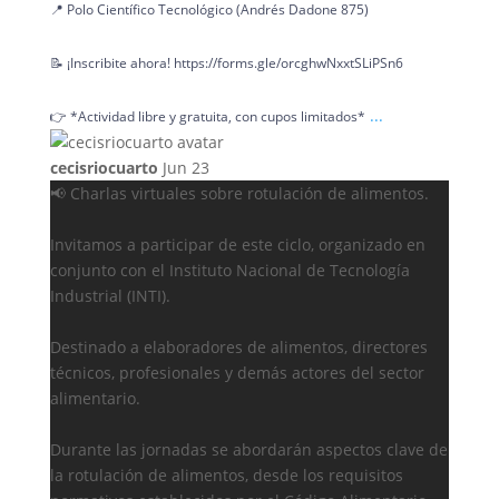
📍 Polo Científico Tecnológico (Andrés Dadone 875)
📝 ¡Inscribite ahora! https://forms.gle/orcghwNxxtSLiPSn6
...
👉 *Actividad libre y gratuita, con cupos limitados*
cecisriocuarto
Jun 23
📢 Charlas virtuales sobre rotulación de alimentos.
Invitamos a participar de este ciclo, organizado en
conjunto con el Instituto Nacional de Tecnología
Industrial (INTI).
Destinado a elaboradores de alimentos, directores
técnicos, profesionales y demás actores del sector
alimentario.
Durante las jornadas se abordarán aspectos clave de
la rotulación de alimentos, desde los requisitos