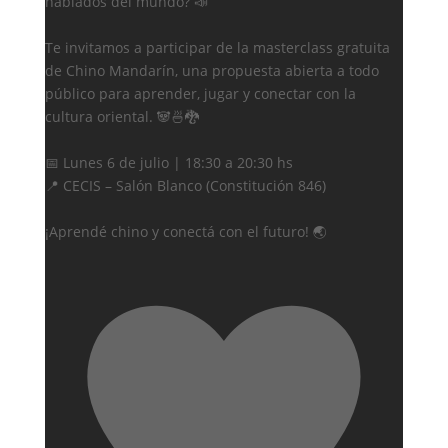
hablados del mundo? 📣
Te invitamos a participar de la masterclass gratuita
de Chino Mandarín, una propuesta abierta a todo
público para aprender, jugar y conectar con la
cultura oriental. 🐼🍜🐉
📅 Lunes 6 de julio | 18:30 a 20:30 hs
📍 CECIS – Salón Blanco (Constitución 846)
¡Aprendé chino y conectá con el futuro! 🌏