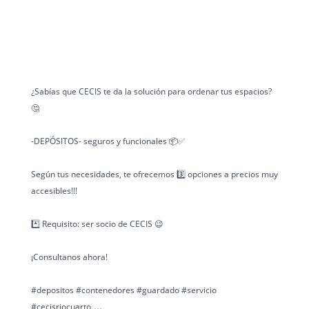
¿Sabías que CECIS te da la solución para ordenar tus espacios?
🤔
-DEPÓSITOS- seguros y funcionales 📦✅
Según tus necesidades, te ofrecemos 3️⃣ opciones a precios muy
accesibles!!!
*️⃣ Requisito: ser socio de CECIS 😉
¡Consultanos ahora!
#depositos #contenedores #guardado #servicio
...
#cecisriocuarto