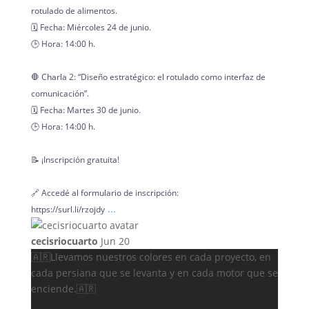
rotulado de alimentos.
🗓️ Fecha: Miércoles 24 de junio.
🕒 Hora: 14:00 h.
🛑 Charla 2: “Diseño estratégico: el rotulado como interfaz de
comunicación”.
🗓️ Fecha: Martes 30 de junio.
🕒 Hora: 14:00 h.
📝 ¡Inscripción gratuita!
🔗 Accedé al formulario de inscripción:
...
https://surl.li/rzojdy
cecisriocuarto
Jun 20
🇦🇷Llevamos nuestros colores en cada proyecto, en
cada persiana que se levanta y en cada motor que se
enciende.🇦🇷