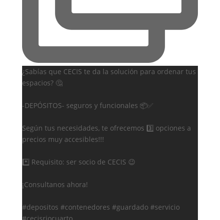
¿Sabías que CECIS te da la solución para ordenar tus
espacios? 🤔
-DEPÓSITOS- seguros y funcionales 📦✅
Según tus necesidades, te ofrecemos 3️⃣ opciones a
precios muy accesibles!!!
*️⃣ Requisito: ser socio de CECIS 😉
¡Consultanos ahora!
#depositos #contenedores #guardado #servicio
#cecisriocuarto