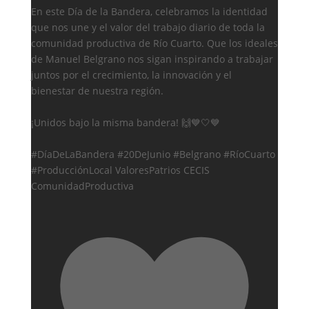
En este Día de la Bandera, celebramos la identidad
que nos une y el valor del trabajo diario de toda la
comunidad productiva de Río Cuarto. Que los ideales
de Manuel Belgrano nos sigan inspirando a trabajar
juntos por el crecimiento, la innovación y el
bienestar de nuestra región.
¡Unidos bajo la misma bandera! 🙌💙🤍💙
#DíaDeLaBandera #20DeJunio #Belgrano #RíoCuarto
#ProducciónLocal ValoresPatrios CECIS
ComunidadProductiva