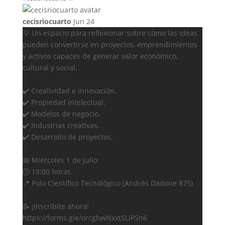
cecisriocuarto
Jun 24
💡 Un espacio para reflexionar sobre cómo las ideas
pueden convertirse en proyectos, emprendimientos
y activos capaces de generar valor económico,
cultural y social.
✔️ Creatividad e innovación.
✔️ Propiedad intelectual.
✔️ Modelos de negocio.
✔️ Industrias creativas.
✔️ Desarrollo de proyectos.
📅 Miércoles 1 de julio
🕕 18:00 horas.
📍 Polo Científico Tecnológico (Andrés Dadone 875)
📝 ¡Inscribite ahora!
https://forms.gle/orcghwNxxtSLiPSn6