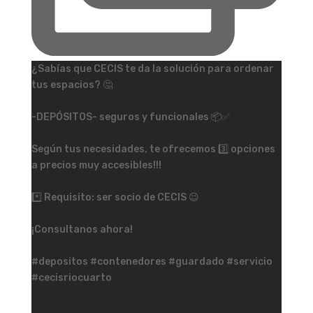
¿Sabías que CECIS te da la solución para ordenar
tus espacios? 🤔
-DEPÓSITOS- seguros y funcionales 📦✅
Según tus necesidades, te ofrecemos 3️⃣ opciones
a precios muy accesibles!!!
*️⃣ Requisito: ser socio de CECIS 😉
¡Consultanos ahora!
#depositos #contenedores #guardado #servicio
#cecisriocuarto