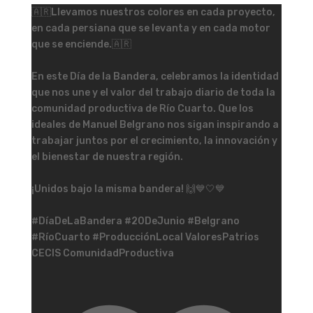
🇦🇷Llevamos nuestros colores en cada proyecto,
en cada persiana que se levanta y en cada motor
que se enciende.🇦🇷
En este Día de la Bandera, celebramos la identidad
que nos une y el valor del trabajo diario de toda la
comunidad productiva de Río Cuarto. Que los
ideales de Manuel Belgrano nos sigan inspirando a
trabajar juntos por el crecimiento, la innovación y
el bienestar de nuestra región.
¡Unidos bajo la misma bandera! 🙌💙🤍💙
#DíaDeLaBandera #20DeJunio #Belgrano
#RíoCuarto #ProducciónLocal ValoresPatrios
CECIS ComunidadProductiva