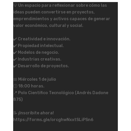
💡 Un espacio para reflexionar sobre cómo las
ideas pueden convertirse en proyectos,
emprendimientos y activos capaces de generar
valor económico, cultural y social.
✔️ Creatividad e innovación.
✔️ Propiedad intelectual.
✔️ Modelos de negocio.
✔️ Industrias creativas.
✔️ Desarrollo de proyectos.
📅 Miércoles 1 de julio
🕕 18:00 horas.
📍 Polo Científico Tecnológico (Andrés Dadone
875)
📝 ¡Inscribite ahora!
https://forms.gle/orcghwNxxtSLiPSn6