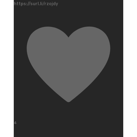
https://surl.li/rzojdy
4