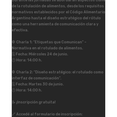
Durante las jornadas se abordarán aspectos clave
de la rotulación de alimentos, desde los requisitos
normativos establecidos por el Código Alimentario
Argentino hasta el diseño estratégico del rótulo
como una herramienta de comunicación clara y
efectiva.
🛑 Charla 1: “Etiquetas que Comunican” –
Normativa en el rotulado de alimentos.
🗓️ Fecha: Miércoles 24 de junio.
🕒 Hora: 14:00 h.
🛑 Charla 2: “Diseño estratégico: el rotulado como
interfaz de comunicación”.
🗓️ Fecha: Martes 30 de junio.
🕒 Hora: 14:00 h.
📝 ¡Inscripción gratuita!
🔗 Accedé al formulario de inscripción: