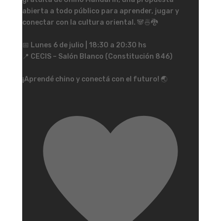
abierta a todo público para aprender, jugar y
conectar con la cultura oriental. 🐼🍜🐉
📅 Lunes 6 de julio | 18:30 a 20:30 hs
📍 CECIS – Salón Blanco (Constitución 846)
¡Aprendé chino y conectá con el futuro! 🌏