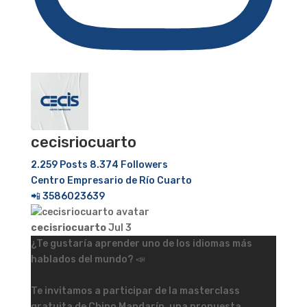
cecisriocuarto
2.259 Posts
8.374 Followers
Centro Empresario de Río Cuarto
📲 3586023639
cecisriocuarto
Jul 3
¿Te gustaría aprender uno de los idiomas más
hablados del mundo? 📣
Te invitamos a participar de la masterclass
gratuita de Chino Mandarín, una propuesta