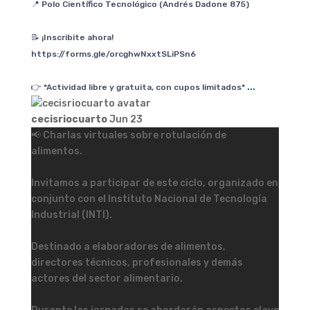
📍 Polo Científico Tecnológico (Andrés Dadone 875)
📝 ¡Inscribite ahora!
https://forms.gle/orcghwNxxtSLiPSn6
...
👉 *Actividad libre y gratuita, con cupos limitados*
cecisriocuarto
Jun 23
📢 Charlas virtuales sobre rotulación de
alimentos.
Invitamos a participar de este ciclo, organizado en
conjunto con el Instituto Nacional de Tecnología
Industrial (INTI).
Destinado a elaboradores de alimentos,
directores técnicos, profesionales y demás
actores del sector alimentario.