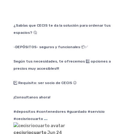
¿Sabías que CECIS te da la solución para ordenar tus
espacios? 🤔
-DEPÓSITOS- seguros y funcionales 📦✅
Según tus necesidades, te ofrecemos 3️⃣ opciones a
precios muy accesibles!!!
*️⃣ Requisito: ser socio de CECIS 😉
¡Consultanos ahora!
#depositos #contenedores #guardado #servicio
...
#cecisriocuarto
cecisriocuarto
Jun 24