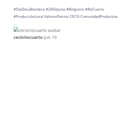
#DíaDeLaBandera #20DeJunio #Belgrano #RíoCuarto
#ProducciónLocal ValoresPatrios CECIS ComunidadProductiva
...
cecisriocuarto
Jun 19