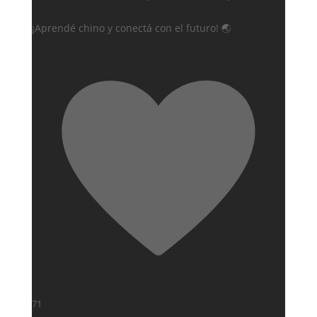
¡Aprendé chino y conectá con el futuro! 🌏
71