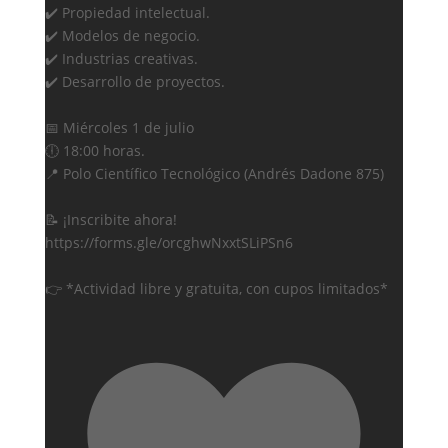
✔️ Propiedad intelectual.
✔️ Modelos de negocio.
✔️ Industrias creativas.
✔️ Desarrollo de proyectos.
📅 Miércoles 1 de julio
🕕 18:00 horas.
📍 Polo Científico Tecnológico (Andrés Dadone 875)
📝 ¡Inscribite ahora!
https://forms.gle/orcghwNxxtSLiPSn6
👉 *Actividad libre y gratuita, con cupos limitados*