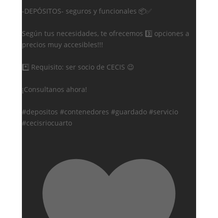
-DEPÓSITOS- seguros y funcionales 📦✅
Según tus necesidades, te ofrecemos 3️⃣ opciones a
precios muy accesibles!!!
*️⃣ Requisito: ser socio de CECIS 😉
¡Consultanos ahora!
#depositos #contenedores #guardado #servicio
#cecisriocuarto