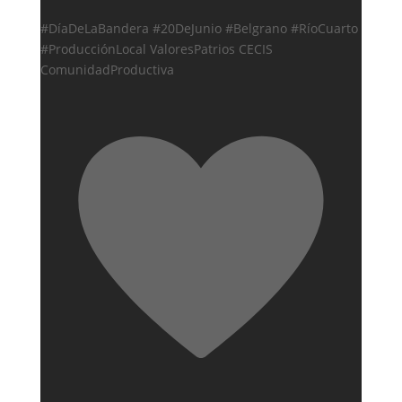
#DíaDeLaBandera #20DeJunio #Belgrano #RíoCuarto
#ProducciónLocal ValoresPatrios CECIS
ComunidadProductiva