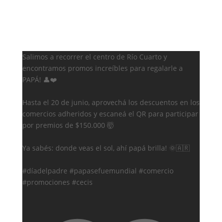
Salimos a recorrer el centro de Río Cuarto y
encontramos promos increíbles para regalarle a
PAPÁ! 👤❤️
Hasta el 20 de junio, aprovechá los descuentos en los
comercios adheridos y escaneá el QR para participar
por premios de $150.000 🤯
Ya sabés: donde veas el sol, ahí papá brilla! 🌞🇦🇷
#díadelpadre #papasefuemundial #comercio
#promociones #cecis