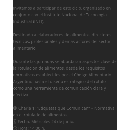
Invitamos a participar de este ciclo, organizado en
conjunto con el Instituto Nacional de Tecnología
Industrial (INTI).
Destinado a elaboradores de alimentos, directores
técnicos, profesionales y demás actores del sector
alimentario.
Durante las jornadas se abordarán aspectos clave de
la rotulación de alimentos, desde los requisitos
normativos establecidos por el Código Alimentario
Argentino hasta el diseño estratégico del rótulo
como una herramienta de comunicación clara y
efectiva.
🛑 Charla 1: “Etiquetas que Comunican” – Normativa
en el rotulado de alimentos.
🗓️ Fecha: Miércoles 24 de junio.
🕒 Hora: 14:00 h.