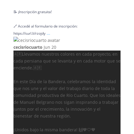
📝 ¡Inscripción gratuita!
🔗 Accedé al formulario de inscripción:
...
https://surl.li/rzojdy
cecisriocuarto
Jun 20
🇦🇷Llevamos nuestros colores en cada proyecto, en
cada persiana que se levanta y en cada motor que se
enciende.🇦🇷
En este Día de la Bandera, celebramos la identidad
que nos une y el valor del trabajo diario de toda la
comunidad productiva de Río Cuarto. Que los ideales
de Manuel Belgrano nos sigan inspirando a trabajar
juntos por el crecimiento, la innovación y el
bienestar de nuestra región.
¡Unidos bajo la misma bandera! 🙌💙🤍💙