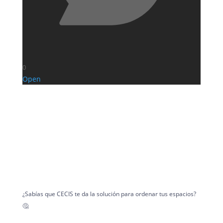
0
Open
¿Sabías que CECIS te da la solución para ordenar tus espacios?
🤔