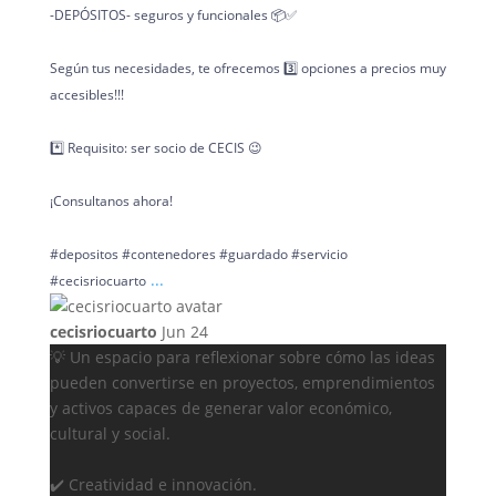
-DEPÓSITOS- seguros y funcionales 📦✅
Según tus necesidades, te ofrecemos 3️⃣ opciones a precios muy
accesibles!!!
*️⃣ Requisito: ser socio de CECIS 😉
¡Consultanos ahora!
#depositos #contenedores #guardado #servicio
...
#cecisriocuarto
cecisriocuarto
Jun 24
💡 Un espacio para reflexionar sobre cómo las ideas
pueden convertirse en proyectos, emprendimientos
y activos capaces de generar valor económico,
cultural y social.
✔️ Creatividad e innovación.