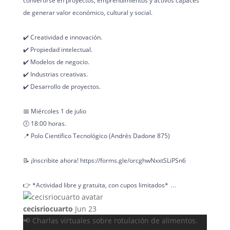
convertirse en proyectos, emprendimientos y activos capaces
de generar valor económico, cultural y social.
✔️ Creatividad e innovación.
✔️ Propiedad intelectual.
✔️ Modelos de negocio.
✔️ Industrias creativas.
✔️ Desarrollo de proyectos.
📅 Miércoles 1 de julio
🕕 18:00 horas.
📍 Polo Científico Tecnológico (Andrés Dadone 875)
📝 ¡Inscribite ahora! https://forms.gle/orcghwNxxtSLiPSn6
...
👉 *Actividad libre y gratuita, con cupos limitados*
cecisriocuarto
Jun 23
📢 Charlas virtuales sobre rotulación de alimentos.