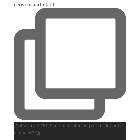
cecisriocuarto
Jul 1
¿Sabías que CECIS te da la solución para ordenar tus
espacios? 🤔