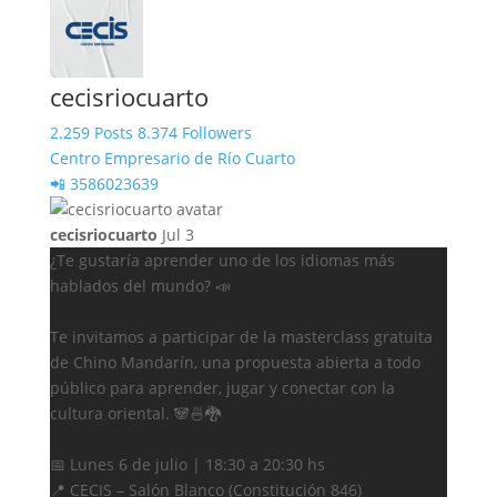
cecisriocuarto
2.259 Posts
8.374 Followers
Centro Empresario de Río Cuarto
📲 3586023639
cecisriocuarto
Jul 3
¿Te gustaría aprender uno de los idiomas más
hablados del mundo? 📣
Te invitamos a participar de la masterclass gratuita
de Chino Mandarín, una propuesta abierta a todo
público para aprender, jugar y conectar con la
cultura oriental. 🐼🍜🐉
📅 Lunes 6 de julio | 18:30 a 20:30 hs
📍 CECIS – Salón Blanco (Constitución 846)