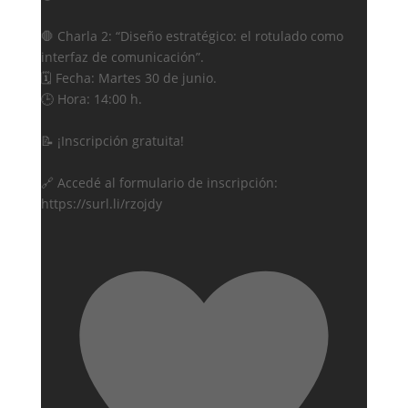
🛑 Charla 2: “Diseño estratégico: el rotulado como
interfaz de comunicación”.
🗓️ Fecha: Martes 30 de junio.
🕒 Hora: 14:00 h.
📝 ¡Inscripción gratuita!
🔗 Accedé al formulario de inscripción:
https://surl.li/rzojdy