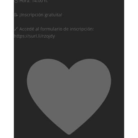
🕒 Hora: 14:00 h.
📝 ¡Inscripción gratuita!
🔗 Accedé al formulario de inscripción:
https://surl.li/rzojdy