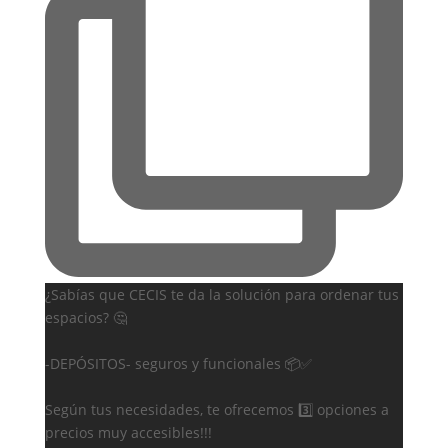
¿Sabías que CECIS te da la solución para ordenar tus
espacios? 🤔
-DEPÓSITOS- seguros y funcionales 📦✅
Según tus necesidades, te ofrecemos 3️⃣ opciones a
precios muy accesibles!!!