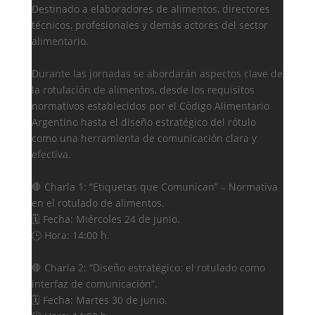
Destinado a elaboradores de alimentos, directores
técnicos, profesionales y demás actores del sector
alimentario.
Durante las jornadas se abordarán aspectos clave de
la rotulación de alimentos, desde los requisitos
normativos establecidos por el Código Alimentario
Argentino hasta el diseño estratégico del rótulo
como una herramienta de comunicación clara y
efectiva.
🛑 Charla 1: “Etiquetas que Comunican” – Normativa
en el rotulado de alimentos.
🗓️ Fecha: Miércoles 24 de junio.
🕒 Hora: 14:00 h.
🛑 Charla 2: “Diseño estratégico: el rotulado como
interfaz de comunicación”.
🗓️ Fecha: Martes 30 de junio.