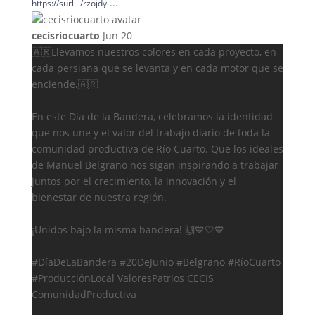
...
https://surl.li/rzojdy
cecisriocuarto
Jun 20
🇦🇷Llevamos nuestros colores en cada proyecto, en
cada persiana que se levanta y en cada motor que se
enciende.🇦🇷
En este Día de la Bandera, celebramos la identidad
que nos une y el valor del trabajo diario de toda la
comunidad productiva de Río Cuarto. Que los ideales
de Manuel Belgrano nos sigan inspirando a trabajar
juntos por el crecimiento, la innovación y el
bienestar de nuestra región.
¡Unidos bajo la misma bandera! 🙌💙🤍💙
#DíaDeLaBandera #20DeJunio #Belgrano #RíoCuarto
#ProducciónLocal ValoresPatrios CECIS
ComunidadProductiva