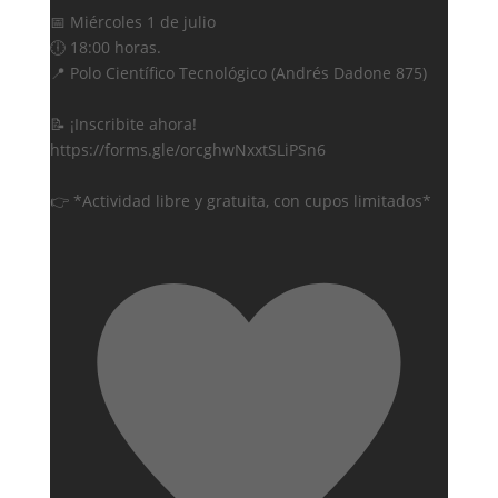
📅 Miércoles 1 de julio
🕕 18:00 horas.
📍 Polo Científico Tecnológico (Andrés Dadone 875)
📝 ¡Inscribite ahora!
https://forms.gle/orcghwNxxtSLiPSn6
👉 *Actividad libre y gratuita, con cupos limitados*