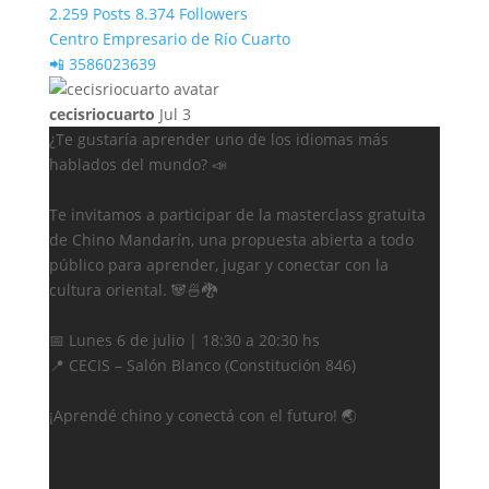
2.259 Posts
8.374 Followers
Centro Empresario de Río Cuarto
📲 3586023639
cecisriocuarto
Jul 3
¿Te gustaría aprender uno de los idiomas más
hablados del mundo? 📣
Te invitamos a participar de la masterclass gratuita
de Chino Mandarín, una propuesta abierta a todo
público para aprender, jugar y conectar con la
cultura oriental. 🐼🍜🐉
📅 Lunes 6 de julio | 18:30 a 20:30 hs
📍 CECIS – Salón Blanco (Constitución 846)
¡Aprendé chino y conectá con el futuro! 🌏