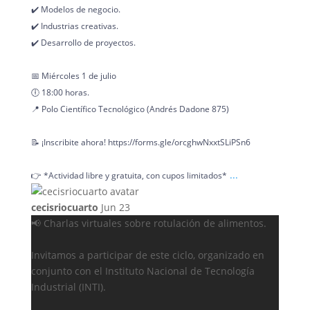
✔️ Modelos de negocio.
✔️ Industrias creativas.
✔️ Desarrollo de proyectos.
📅 Miércoles 1 de julio
🕕 18:00 horas.
📍 Polo Científico Tecnológico (Andrés Dadone 875)
📝 ¡Inscribite ahora! https://forms.gle/orcghwNxxtSLiPSn6
...
👉 *Actividad libre y gratuita, con cupos limitados*
cecisriocuarto
Jun 23
📢 Charlas virtuales sobre rotulación de alimentos.
Invitamos a participar de este ciclo, organizado en
conjunto con el Instituto Nacional de Tecnología
Industrial (INTI).