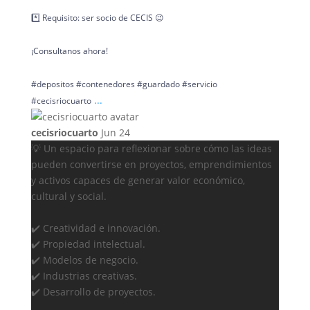
*️⃣ Requisito: ser socio de CECIS 😉
¡Consultanos ahora!
#depositos #contenedores #guardado #servicio
...
#cecisriocuarto
cecisriocuarto
Jun 24
💡 Un espacio para reflexionar sobre cómo las ideas
pueden convertirse en proyectos, emprendimientos
y activos capaces de generar valor económico,
cultural y social.
✔️ Creatividad e innovación.
✔️ Propiedad intelectual.
✔️ Modelos de negocio.
✔️ Industrias creativas.
✔️ Desarrollo de proyectos.