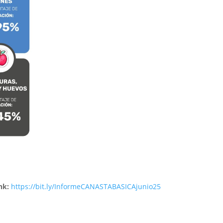
nk:
https://bit.ly/InformeCANASTABASICAjunio25