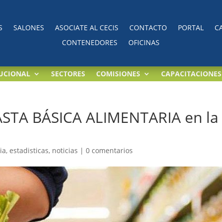
S
SALONES
ASOCIATE AL CECIS
CONTACTO
PORTAL
C
CONTENEDORES
OFICINAS
TUCIONAL
SECTORES
COMISIONES
CAPACITACIONES
ASTA BÁSICA ALIMENTARIA en la
ia
,
estadisticas
,
noticias
|
0 comentarios