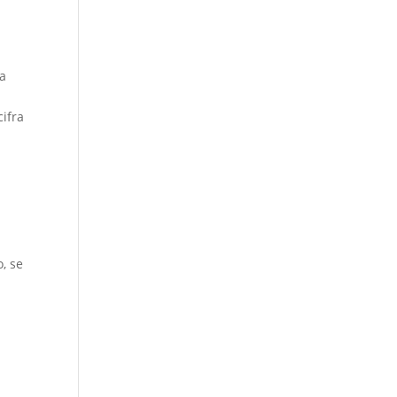
ra
cifra
, se